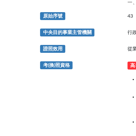
一
原始序號
43
中央目的事業主管機關
行
證照效用
從
考(換)照資格
高